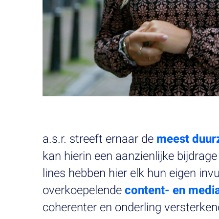
a.s.r. streeft ernaar de
meest duur
Play
kan hierin een aanzienlijke bijdrag
lines hebben hier elk hun eigen in
overkoepelende
content- en media
coherenter en onderling versterke