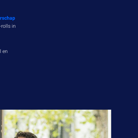
rschap
rolls in
l en