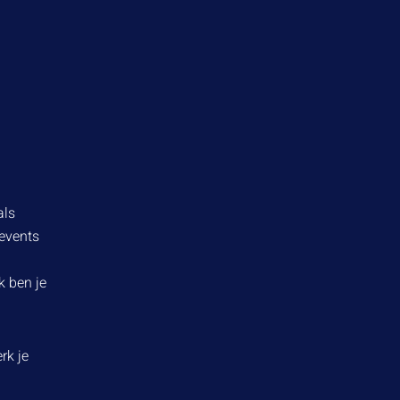
als
-events
k ben je
rk je